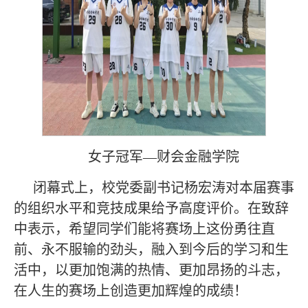
女子冠军—财会金融学院
闭幕式上，校党委副书记杨宏涛对本届赛事
的组织水平和竞技成果给予高度评价。在致辞
中表示，希望同学们能将赛场上这份勇往直
前、永不服输的劲头，融入到今后的学习和生
活中，以更加饱满的热情、更加昂扬的斗志，
在人生的赛场上创造更加辉煌的成绩！