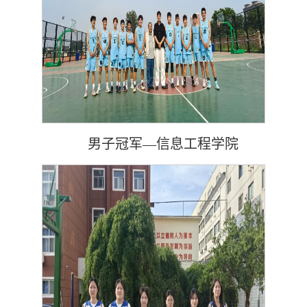
男子冠军—信息工程学院